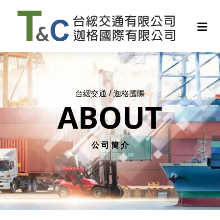
台綋交通 / 迦格國際
ABOUT
公 司 簡 介